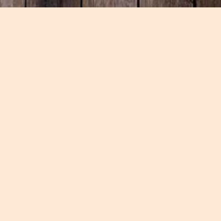
Sitemap
Home
Over ons
Arrangementen
Op locatie
Condoleance
Sfeerimpressie
Gastenboek
Contact
Arrangementen
BBQ Buffet
Bruiloft
Brunch Buffet