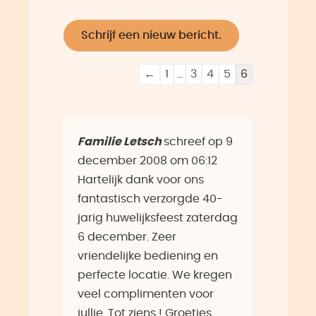
Navigatie
←
1
...
3
4
5
6
door
de
gastenboek-
Familie Letsch
schreef op
9
lijst
december 2008
om
06:12
Hartelijk dank voor ons
fantastisch verzorgde 40-
jarig huwelijksfeest zaterdag
6 december. Zeer
vriendelijke bediening en
perfecte locatie. We kregen
veel complimenten voor
jullie. Tot ziens ! Groetjes