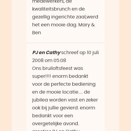
medewerkers, de
kwaliteitsbrunch en de
gezellig ingerichte zaal,werd
het een mooie dag. Mary &
Ben
PJ en Cathy
schreef op
10 juli
2008
om
05:08
Ons bruiloftsfeest was
super!!!! enorm bedankt
voor de perfecte bediening
en de mooie locatie..... de
jubilea worden vast en zeker
ook bij jullie gevierd. enorm
bedankt voor een
overgetelijke avond.