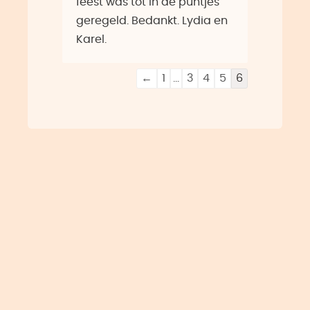
feest was tot in de puntjes
geregeld. Bedankt. Lydia en
Karel.
Navigatie
←
1
...
3
4
5
6
door
de
gastenboek-
lijst